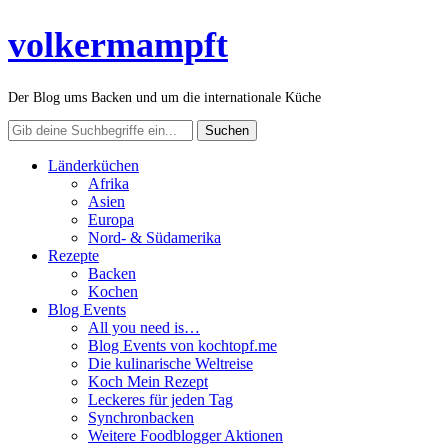
volkermampft
Der Blog ums Backen und um die internationale Küche
Länderküchen
Afrika
Asien
Europa
Nord- & Südamerika
Rezepte
Backen
Kochen
Blog Events
All you need is…
Blog Events von kochtopf.me
Die kulinarische Weltreise
Koch Mein Rezept
Leckeres für jeden Tag
Synchronbacken
Weitere Foodblogger Aktionen