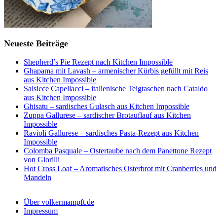
Neueste Beiträge
Shepherd’s Pie Rezept nach Kitchen Impossible
Ghapama mit Lavash – armenischer Kürbis gefüllt mit Reis
aus Kitchen Impossible
Salsicce Capellacci – italienische Teigtaschen nach Cataldo
aus Kitchen Impossible
Ghisatu – sardisches Gulasch aus Kitchen Impossible
Zuppa Gallurese – sardischer Brotauflauf aus Kitchen
Impossible
Ravioli Gallurese – sardisches Pasta-Rezept aus Kitchen
Impossible
Colomba Pasquale – Ostertaube nach dem Panettone Rezept
von Giorilli
Hot Cross Loaf – Aromatisches Osterbrot mit Cranberries und
Mandeln
Über volkermampft.de
Impressum