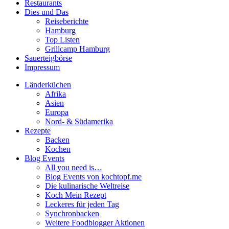
Restaurants
Dies und Das
Reiseberichte
Hamburg
Top Listen
Grillcamp Hamburg
Sauerteigbörse
Impressum
Länderküchen
Afrika
Asien
Europa
Nord- & Südamerika
Rezepte
Backen
Kochen
Blog Events
All you need is…
Blog Events von kochtopf.me
Die kulinarische Weltreise
Koch Mein Rezept
Leckeres für jeden Tag
Synchronbacken
Weitere Foodblogger Aktionen