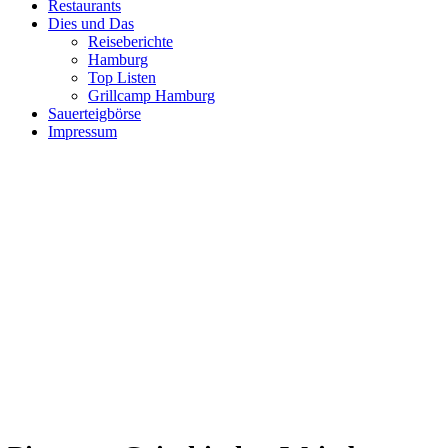
Restaurants
Dies und Das
Reiseberichte
Hamburg
Top Listen
Grillcamp Hamburg
Sauerteigbörse
Impressum