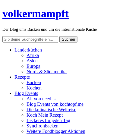
volkermampft
Der Blog ums Backen und um die internationale Küche
Länderküchen
Afrika
Asien
Europa
Nord- & Südamerika
Rezepte
Backen
Kochen
Blog Events
All you need is…
Blog Events von kochtopf.me
Die kulinarische Weltreise
Koch Mein Rezept
Leckeres für jeden Tag
Synchronbacken
Weitere Foodblogger Aktionen