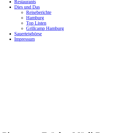
Restaurants
Dies und Das
Reiseberichte
Hamburg
Top Listen
Grillcamp Hamburg
Sauerteigbörse
Impressum