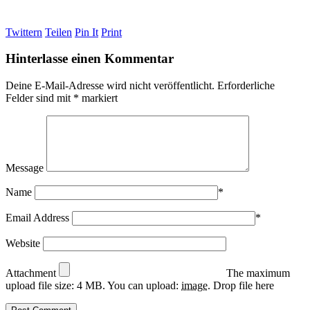
Twittern
Teilen
Pin It
Print
Hinterlasse einen Kommentar
Deine E-Mail-Adresse wird nicht veröffentlicht.
Erforderliche
Felder sind mit
*
markiert
Message
Name
*
Email Address
*
Website
Attachment
The maximum
upload file size: 4 MB.
You can upload:
image
.
Drop file here