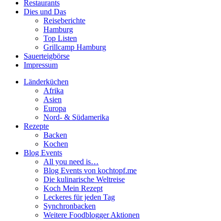
Restaurants
Dies und Das
Reiseberichte
Hamburg
Top Listen
Grillcamp Hamburg
Sauerteigbörse
Impressum
Länderküchen
Afrika
Asien
Europa
Nord- & Südamerika
Rezepte
Backen
Kochen
Blog Events
All you need is…
Blog Events von kochtopf.me
Die kulinarische Weltreise
Koch Mein Rezept
Leckeres für jeden Tag
Synchronbacken
Weitere Foodblogger Aktionen