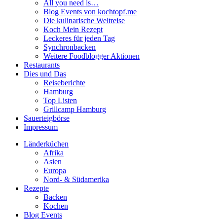
All you need is…
Blog Events von kochtopf.me
Die kulinarische Weltreise
Koch Mein Rezept
Leckeres für jeden Tag
Synchronbacken
Weitere Foodblogger Aktionen
Restaurants
Dies und Das
Reiseberichte
Hamburg
Top Listen
Grillcamp Hamburg
Sauerteigbörse
Impressum
Länderküchen
Afrika
Asien
Europa
Nord- & Südamerika
Rezepte
Backen
Kochen
Blog Events