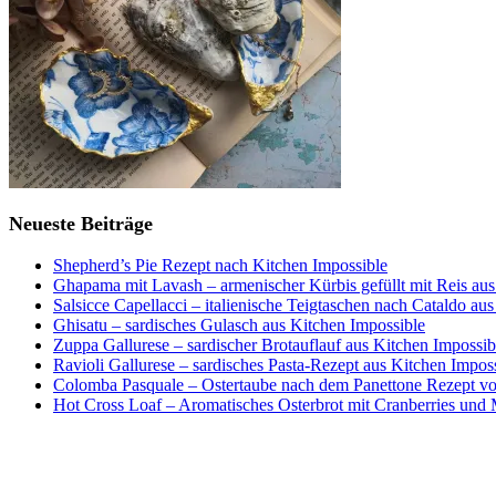
Neueste Beiträge
Shepherd’s Pie Rezept nach Kitchen Impossible
Ghapama mit Lavash – armenischer Kürbis gefüllt mit Reis aus
Salsicce Capellacci – italienische Teigtaschen nach Cataldo au
Ghisatu – sardisches Gulasch aus Kitchen Impossible
Zuppa Gallurese – sardischer Brotauflauf aus Kitchen Impossib
Ravioli Gallurese – sardisches Pasta-Rezept aus Kitchen Impos
Colomba Pasquale – Ostertaube nach dem Panettone Rezept von
Hot Cross Loaf – Aromatisches Osterbrot mit Cranberries und