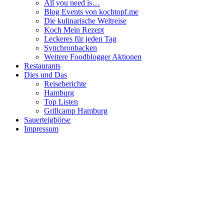
All you need is…
Blog Events von kochtopf.me
Die kulinarische Weltreise
Koch Mein Rezept
Leckeres für jeden Tag
Synchronbacken
Weitere Foodblogger Aktionen
Restaurants
Dies und Das
Reiseberichte
Hamburg
Top Listen
Grillcamp Hamburg
Sauerteigbörse
Impressum