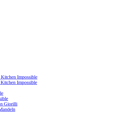
 Kitchen Impossible
s Kitchen Impossible
le
sible
 Giorilli
 Mandeln