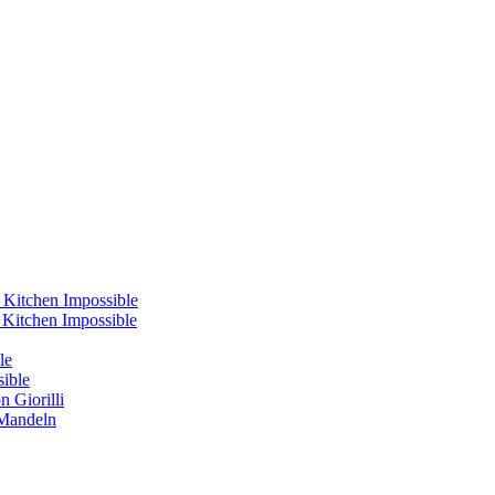
 Kitchen Impossible
s Kitchen Impossible
le
sible
 Giorilli
 Mandeln