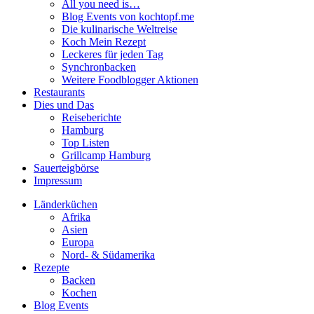
All you need is…
Blog Events von kochtopf.me
Die kulinarische Weltreise
Koch Mein Rezept
Leckeres für jeden Tag
Synchronbacken
Weitere Foodblogger Aktionen
Restaurants
Dies und Das
Reiseberichte
Hamburg
Top Listen
Grillcamp Hamburg
Sauerteigbörse
Impressum
Länderküchen
Afrika
Asien
Europa
Nord- & Südamerika
Rezepte
Backen
Kochen
Blog Events