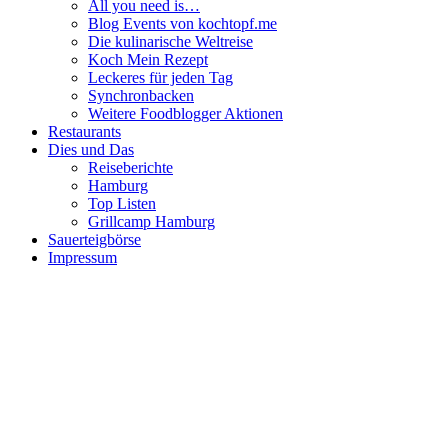
All you need is…
Blog Events von kochtopf.me
Die kulinarische Weltreise
Koch Mein Rezept
Leckeres für jeden Tag
Synchronbacken
Weitere Foodblogger Aktionen
Restaurants
Dies und Das
Reiseberichte
Hamburg
Top Listen
Grillcamp Hamburg
Sauerteigbörse
Impressum