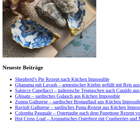
Neueste Beiträge
Shepherd’s Pie Rezept nach Kitchen Impossible
Ghapama mit Lavash – armenischer Kürbis gefüllt mit Reis aus
Salsicce Capellacci – italienische Teigtaschen nach Cataldo au
Ghisatu – sardisches Gulasch aus Kitchen Impossible
Zuppa Gallurese – sardischer Brotauflauf aus Kitchen Impossib
Ravioli Gallurese – sardisches Pasta-Rezept aus Kitchen Impos
Colomba Pasquale – Ostertaube nach dem Panettone Rezept von
Hot Cross Loaf – Aromatisches Osterbrot mit Cranberries und