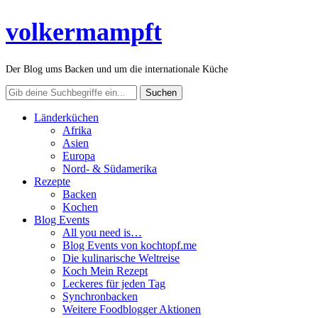
volkermampft
Der Blog ums Backen und um die internationale Küche
Länderküchen
Afrika
Asien
Europa
Nord- & Südamerika
Rezepte
Backen
Kochen
Blog Events
All you need is…
Blog Events von kochtopf.me
Die kulinarische Weltreise
Koch Mein Rezept
Leckeres für jeden Tag
Synchronbacken
Weitere Foodblogger Aktionen