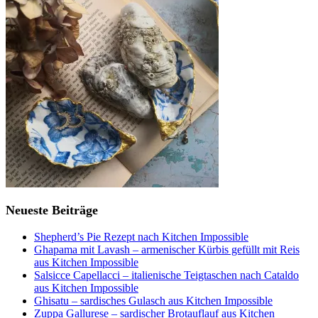
Neueste Beiträge
Shepherd’s Pie Rezept nach Kitchen Impossible
Ghapama mit Lavash – armenischer Kürbis gefüllt mit Reis
aus Kitchen Impossible
Salsicce Capellacci – italienische Teigtaschen nach Cataldo
aus Kitchen Impossible
Ghisatu – sardisches Gulasch aus Kitchen Impossible
Zuppa Gallurese – sardischer Brotauflauf aus Kitchen