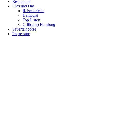
Restaurants
Dies und Das
Reiseberichte
Hamburg
Top Listen
Grillcamp Hamburg
Sauerteigbörse
Impressum