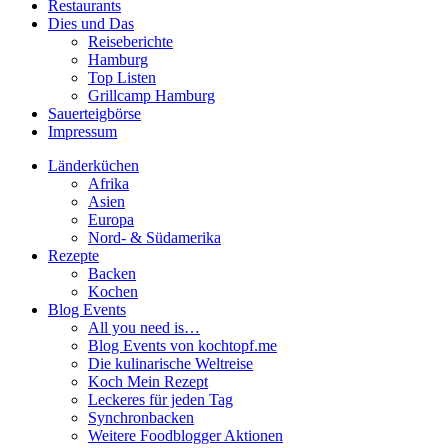
Restaurants
Dies und Das
Reiseberichte
Hamburg
Top Listen
Grillcamp Hamburg
Sauerteigbörse
Impressum
Länderküchen
Afrika
Asien
Europa
Nord- & Südamerika
Rezepte
Backen
Kochen
Blog Events
All you need is…
Blog Events von kochtopf.me
Die kulinarische Weltreise
Koch Mein Rezept
Leckeres für jeden Tag
Synchronbacken
Weitere Foodblogger Aktionen