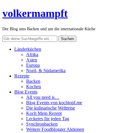
volkermampft
Der Blog ums Backen und um die internationale Küche
Länderküchen
Afrika
Asien
Europa
Nord- & Südamerika
Rezepte
Backen
Kochen
Blog Events
All you need is…
Blog Events von kochtopf.me
Die kulinarische Weltreise
Koch Mein Rezept
Leckeres für jeden Tag
Synchronbacken
Weitere Foodblogger Aktionen