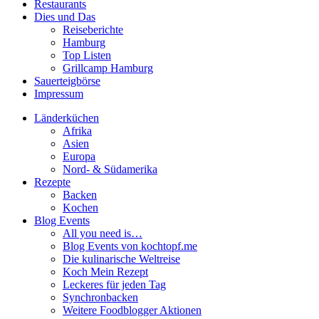
Restaurants
Dies und Das
Reiseberichte
Hamburg
Top Listen
Grillcamp Hamburg
Sauerteigbörse
Impressum
Länderküchen
Afrika
Asien
Europa
Nord- & Südamerika
Rezepte
Backen
Kochen
Blog Events
All you need is…
Blog Events von kochtopf.me
Die kulinarische Weltreise
Koch Mein Rezept
Leckeres für jeden Tag
Synchronbacken
Weitere Foodblogger Aktionen