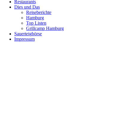
Restaurants
Dies und Das
Reiseberichte
Hamburg
Top Listen
Grillcamp Hamburg
Sauerteigbörse
Impressum