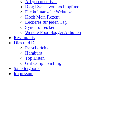
All you need is…
Blog Events von kochtopf.me
Die kulinarische Weltreise
Koch Mein Rezept
Leckeres für jeden Tag
Synchronbacken
Weitere Foodblogger Aktionen
Restaurants
Dies und Das
Reiseberichte
Hamburg
Top Listen
Grillcamp Hamburg
Sauerteigbörse
Impressum