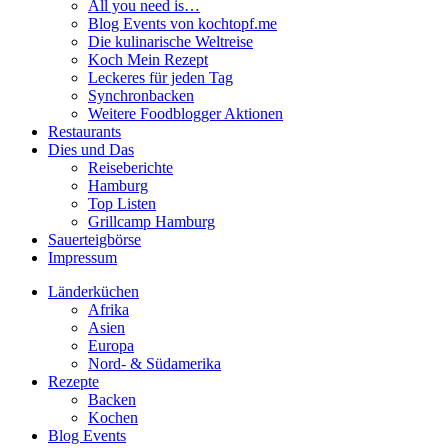
All you need is…
Blog Events von kochtopf.me
Die kulinarische Weltreise
Koch Mein Rezept
Leckeres für jeden Tag
Synchronbacken
Weitere Foodblogger Aktionen
Restaurants
Dies und Das
Reiseberichte
Hamburg
Top Listen
Grillcamp Hamburg
Sauerteigbörse
Impressum
Länderküchen
Afrika
Asien
Europa
Nord- & Südamerika
Rezepte
Backen
Kochen
Blog Events