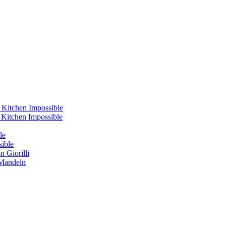
 Kitchen Impossible
s Kitchen Impossible
le
sible
 Giorilli
 Mandeln