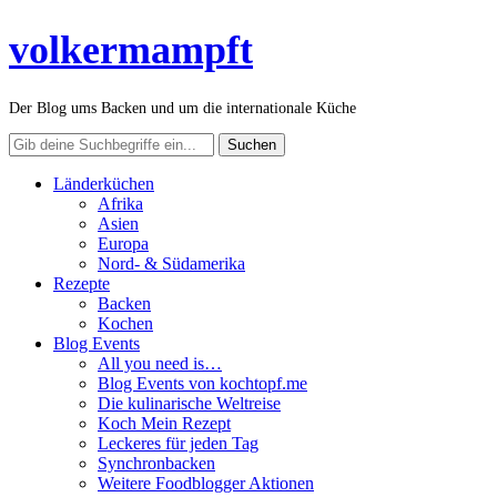
volkermampft
Der Blog ums Backen und um die internationale Küche
Länderküchen
Afrika
Asien
Europa
Nord- & Südamerika
Rezepte
Backen
Kochen
Blog Events
All you need is…
Blog Events von kochtopf.me
Die kulinarische Weltreise
Koch Mein Rezept
Leckeres für jeden Tag
Synchronbacken
Weitere Foodblogger Aktionen