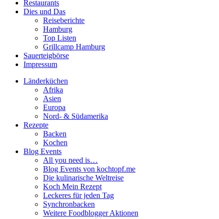
Restaurants
Dies und Das
Reiseberichte
Hamburg
Top Listen
Grillcamp Hamburg
Sauerteigbörse
Impressum
Länderküchen
Afrika
Asien
Europa
Nord- & Südamerika
Rezepte
Backen
Kochen
Blog Events
All you need is…
Blog Events von kochtopf.me
Die kulinarische Weltreise
Koch Mein Rezept
Leckeres für jeden Tag
Synchronbacken
Weitere Foodblogger Aktionen