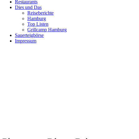
Restaurants
Dies und Das
Reiseberichte
Hamburg
Top Listen
Grillcamp Hamburg
Sauerteigbörse
Impressum