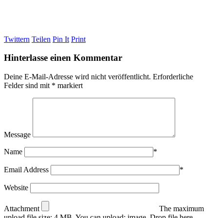
Twittern
Teilen
Pin It
Print
Hinterlasse einen Kommentar
Deine E-Mail-Adresse wird nicht veröffentlicht.
Erforderliche
Felder sind mit
*
markiert
Message
Name
*
Email Address
*
Website
Attachment
The maximum
upload file size: 4 MB.
You can upload:
image
.
Drop file here