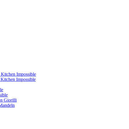
 Kitchen Impossible
s Kitchen Impossible
le
sible
 Giorilli
 Mandeln