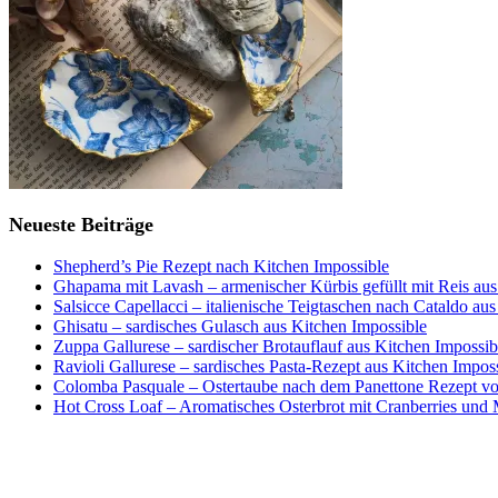
Neueste Beiträge
Shepherd’s Pie Rezept nach Kitchen Impossible
Ghapama mit Lavash – armenischer Kürbis gefüllt mit Reis aus
Salsicce Capellacci – italienische Teigtaschen nach Cataldo au
Ghisatu – sardisches Gulasch aus Kitchen Impossible
Zuppa Gallurese – sardischer Brotauflauf aus Kitchen Impossib
Ravioli Gallurese – sardisches Pasta-Rezept aus Kitchen Impos
Colomba Pasquale – Ostertaube nach dem Panettone Rezept von
Hot Cross Loaf – Aromatisches Osterbrot mit Cranberries und