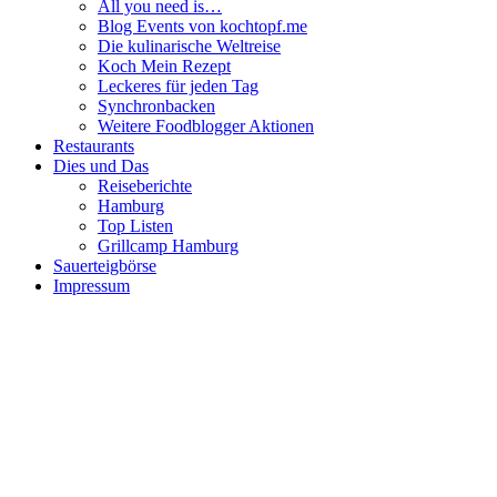
All you need is…
Blog Events von kochtopf.me
Die kulinarische Weltreise
Koch Mein Rezept
Leckeres für jeden Tag
Synchronbacken
Weitere Foodblogger Aktionen
Restaurants
Dies und Das
Reiseberichte
Hamburg
Top Listen
Grillcamp Hamburg
Sauerteigbörse
Impressum