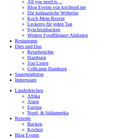
All you need is…
Blog Events von kochtopf.me
Die kulinarische Weltreise
Koch Mein Rezept
Leckeres für jeden Tag
Synchronbacken
Weitere Foodblogger Aktionen
Restaurants
Dies und Das
Reiseberichte
Hamburg
Top Listen
Grillcamp Hamburg
Sauerteigbörse
Impressum
Länderküchen
Afrika
Asien
Europa
Nord- & Südamerika
Rezepte
Backen
Kochen
Blog Events