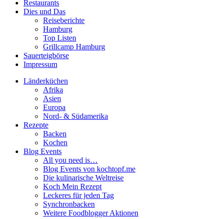
Restaurants
Dies und Das
Reiseberichte
Hamburg
Top Listen
Grillcamp Hamburg
Sauerteigbörse
Impressum
Länderküchen
Afrika
Asien
Europa
Nord- & Südamerika
Rezepte
Backen
Kochen
Blog Events
All you need is…
Blog Events von kochtopf.me
Die kulinarische Weltreise
Koch Mein Rezept
Leckeres für jeden Tag
Synchronbacken
Weitere Foodblogger Aktionen