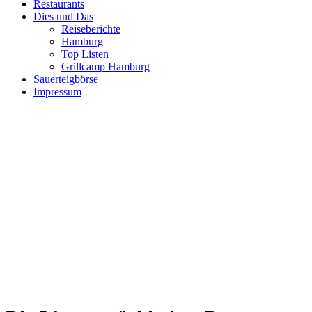
Restaurants
Dies und Das
Reiseberichte
Hamburg
Top Listen
Grillcamp Hamburg
Sauerteigbörse
Impressum