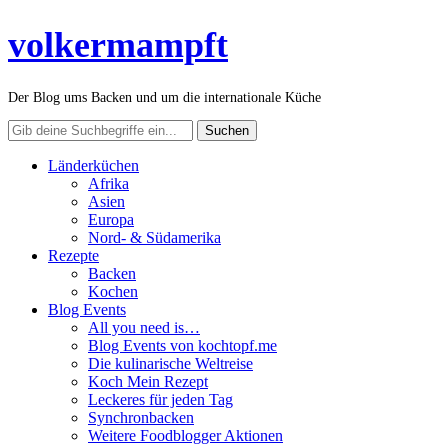
volkermampft
Der Blog ums Backen und um die internationale Küche
Länderküchen
Afrika
Asien
Europa
Nord- & Südamerika
Rezepte
Backen
Kochen
Blog Events
All you need is…
Blog Events von kochtopf.me
Die kulinarische Weltreise
Koch Mein Rezept
Leckeres für jeden Tag
Synchronbacken
Weitere Foodblogger Aktionen