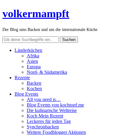
volkermampft
Der Blog ums Backen und um die internationale Küche
Länderküchen
Afrika
Asien
Europa
Nord- & Südamerika
Rezepte
Backen
Kochen
Blog Events
All you need is…
Blog Events von kochtopf.me
Die kulinarische Weltreise
Koch Mein Rezept
Leckeres für jeden Tag
Synchronbacken
Weitere Foodblogger Aktionen