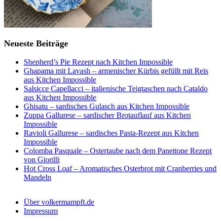
Neueste Beiträge
Shepherd’s Pie Rezept nach Kitchen Impossible
Ghapama mit Lavash – armenischer Kürbis gefüllt mit Reis
aus Kitchen Impossible
Salsicce Capellacci – italienische Teigtaschen nach Cataldo
aus Kitchen Impossible
Ghisatu – sardisches Gulasch aus Kitchen Impossible
Zuppa Gallurese – sardischer Brotauflauf aus Kitchen
Impossible
Ravioli Gallurese – sardisches Pasta-Rezept aus Kitchen
Impossible
Colomba Pasquale – Ostertaube nach dem Panettone Rezept
von Giorilli
Hot Cross Loaf – Aromatisches Osterbrot mit Cranberries und
Mandeln
Über volkermampft.de
Impressum