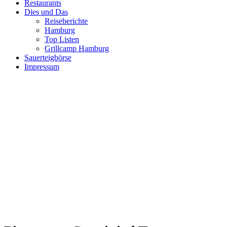
Restaurants
Dies und Das
Reiseberichte
Hamburg
Top Listen
Grillcamp Hamburg
Sauerteigbörse
Impressum