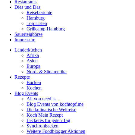
Restaurants
Dies und Das
Reiseberichte
Hamburg
Top Listen
Grillcamp Hamburg
Sauerteigbörse
Impressum
Länderküchen
Afrika
Asien
Europa
Nord- & Südamerika
Rezepte
Backen
Kochen
Blog Events
All you need is…
Blog Events von kochtopf.me
Die kulinarische Weltreise
Koch Mein Rezept
Leckeres für jeden Tag
Synchronbacken
Weitere Foodblogger Aktionen