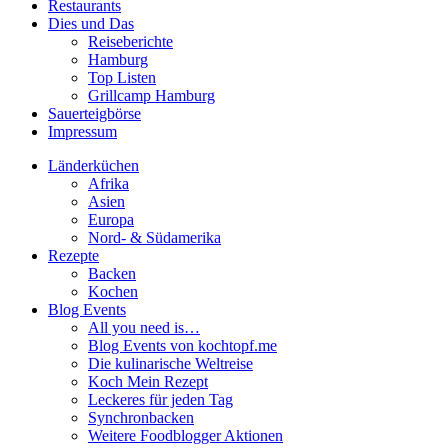
Restaurants
Dies und Das
Reiseberichte
Hamburg
Top Listen
Grillcamp Hamburg
Sauerteigbörse
Impressum
Länderküchen
Afrika
Asien
Europa
Nord- & Südamerika
Rezepte
Backen
Kochen
Blog Events
All you need is…
Blog Events von kochtopf.me
Die kulinarische Weltreise
Koch Mein Rezept
Leckeres für jeden Tag
Synchronbacken
Weitere Foodblogger Aktionen