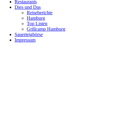
Restaurants
Dies und Das
Reiseberichte
Hamburg
Top Listen
Grillcamp Hamburg
Sauerteigbörse
Impressum