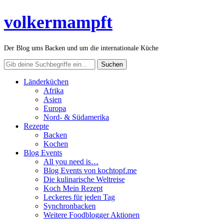
volkermampft
Der Blog ums Backen und um die internationale Küche
Länderküchen
Afrika
Asien
Europa
Nord- & Südamerika
Rezepte
Backen
Kochen
Blog Events
All you need is…
Blog Events von kochtopf.me
Die kulinarische Weltreise
Koch Mein Rezept
Leckeres für jeden Tag
Synchronbacken
Weitere Foodblogger Aktionen