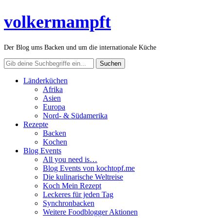
volkermampft
Der Blog ums Backen und um die internationale Küche
Länderküchen
Afrika
Asien
Europa
Nord- & Südamerika
Rezepte
Backen
Kochen
Blog Events
All you need is…
Blog Events von kochtopf.me
Die kulinarische Weltreise
Koch Mein Rezept
Leckeres für jeden Tag
Synchronbacken
Weitere Foodblogger Aktionen