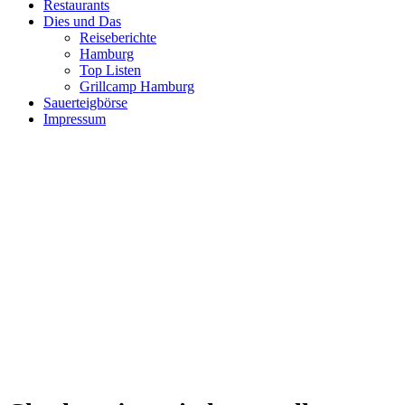
Restaurants
Dies und Das
Reiseberichte
Hamburg
Top Listen
Grillcamp Hamburg
Sauerteigbörse
Impressum