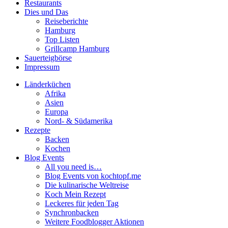
Restaurants
Dies und Das
Reiseberichte
Hamburg
Top Listen
Grillcamp Hamburg
Sauerteigbörse
Impressum
Länderküchen
Afrika
Asien
Europa
Nord- & Südamerika
Rezepte
Backen
Kochen
Blog Events
All you need is…
Blog Events von kochtopf.me
Die kulinarische Weltreise
Koch Mein Rezept
Leckeres für jeden Tag
Synchronbacken
Weitere Foodblogger Aktionen