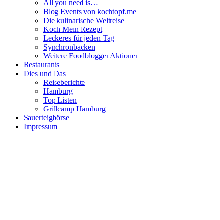
All you need is…
Blog Events von kochtopf.me
Die kulinarische Weltreise
Koch Mein Rezept
Leckeres für jeden Tag
Synchronbacken
Weitere Foodblogger Aktionen
Restaurants
Dies und Das
Reiseberichte
Hamburg
Top Listen
Grillcamp Hamburg
Sauerteigbörse
Impressum