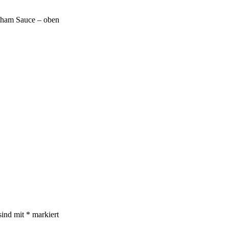
Cham Sauce – oben
sind mit
*
markiert