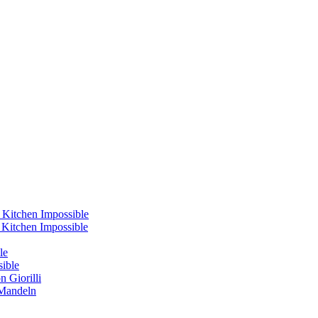
 Kitchen Impossible
s Kitchen Impossible
le
sible
 Giorilli
 Mandeln