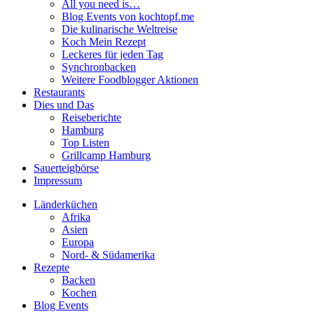
All you need is…
Blog Events von kochtopf.me
Die kulinarische Weltreise
Koch Mein Rezept
Leckeres für jeden Tag
Synchronbacken
Weitere Foodblogger Aktionen
Restaurants
Dies und Das
Reiseberichte
Hamburg
Top Listen
Grillcamp Hamburg
Sauerteigbörse
Impressum
Länderküchen
Afrika
Asien
Europa
Nord- & Südamerika
Rezepte
Backen
Kochen
Blog Events