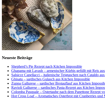
Neueste Beiträge
Shepherd’s Pie Rezept nach Kitchen Impossible
Ghapama mit Lavash – armenischer Kürbis gefüllt mit Reis aus
Salsicce Capellacci – italienische Teigtaschen nach Cataldo au
Ghisatu – sardisches Gulasch aus Kitchen Impossible
Zuppa Gallurese – sardischer Brotauflauf aus Kitchen Impossib
Ravioli Gallurese – sardisches Pasta-Rezept aus Kitchen Impos
Colomba Pasquale – Ostertaube nach dem Panettone Rezept von
Hot Cross Loaf – Aromatisches Osterbrot mit Cranberries und