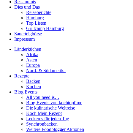
Restaurants
Dies und Das
Reiseberichte
Hamburg
Top Listen
Grillcamp Hamburg
Sauerteigbörse
Impressum
Länderküchen
Afrika
Asien
Europa
Nord- & Südamerika
Rezepte
Backen
Kochen
Blog Events
All you need is…
Blog Events von kochtopf.me
Die kulinarische Weltreise
Koch Mein Rezept
Leckeres für jeden Tag
Synchronbacken
Weitere Foodblogger Aktionen