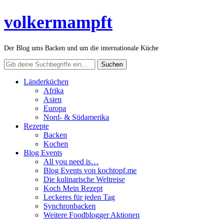
volkermampft
Der Blog ums Backen und um die internationale Küche
Länderküchen
Afrika
Asien
Europa
Nord- & Südamerika
Rezepte
Backen
Kochen
Blog Events
All you need is…
Blog Events von kochtopf.me
Die kulinarische Weltreise
Koch Mein Rezept
Leckeres für jeden Tag
Synchronbacken
Weitere Foodblogger Aktionen