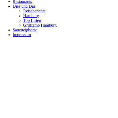
Restaurants
Dies und Das
Reiseberichte
Hamburg
Top Listen
Grillcamp Hamburg
Sauerteigbörse
Impressum