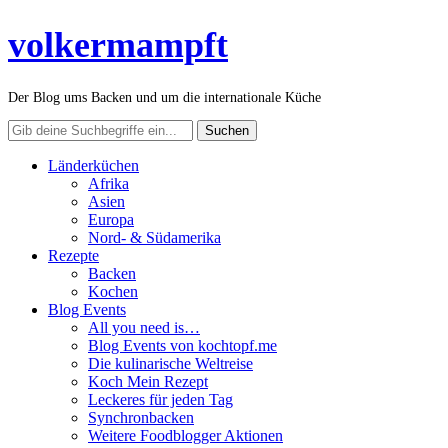
volkermampft
Der Blog ums Backen und um die internationale Küche
Länderküchen
Afrika
Asien
Europa
Nord- & Südamerika
Rezepte
Backen
Kochen
Blog Events
All you need is…
Blog Events von kochtopf.me
Die kulinarische Weltreise
Koch Mein Rezept
Leckeres für jeden Tag
Synchronbacken
Weitere Foodblogger Aktionen