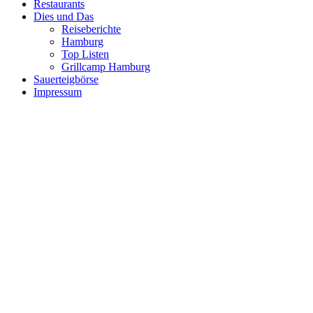
Restaurants
Dies und Das
Reiseberichte
Hamburg
Top Listen
Grillcamp Hamburg
Sauerteigbörse
Impressum