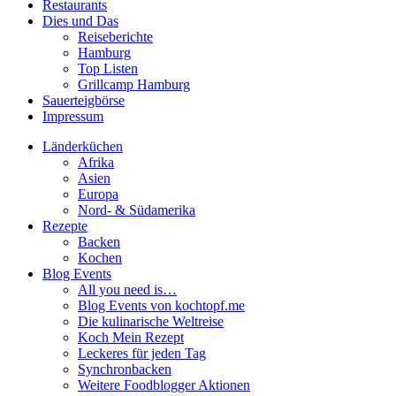
Restaurants
Dies und Das
Reiseberichte
Hamburg
Top Listen
Grillcamp Hamburg
Sauerteigbörse
Impressum
Länderküchen
Afrika
Asien
Europa
Nord- & Südamerika
Rezepte
Backen
Kochen
Blog Events
All you need is…
Blog Events von kochtopf.me
Die kulinarische Weltreise
Koch Mein Rezept
Leckeres für jeden Tag
Synchronbacken
Weitere Foodblogger Aktionen