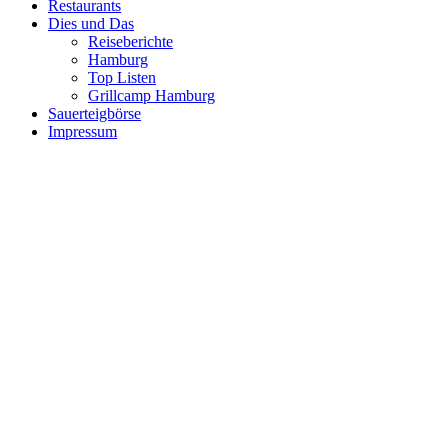
Restaurants
Dies und Das
Reiseberichte
Hamburg
Top Listen
Grillcamp Hamburg
Sauerteigbörse
Impressum