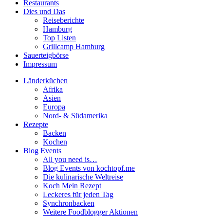
Restaurants
Dies und Das
Reiseberichte
Hamburg
Top Listen
Grillcamp Hamburg
Sauerteigbörse
Impressum
Länderküchen
Afrika
Asien
Europa
Nord- & Südamerika
Rezepte
Backen
Kochen
Blog Events
All you need is…
Blog Events von kochtopf.me
Die kulinarische Weltreise
Koch Mein Rezept
Leckeres für jeden Tag
Synchronbacken
Weitere Foodblogger Aktionen