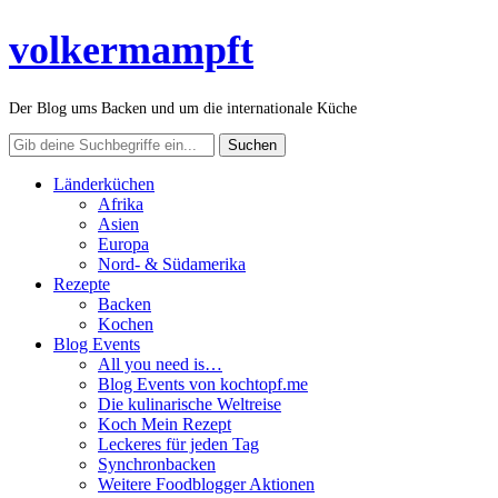
volkermampft
Der Blog ums Backen und um die internationale Küche
Länderküchen
Afrika
Asien
Europa
Nord- & Südamerika
Rezepte
Backen
Kochen
Blog Events
All you need is…
Blog Events von kochtopf.me
Die kulinarische Weltreise
Koch Mein Rezept
Leckeres für jeden Tag
Synchronbacken
Weitere Foodblogger Aktionen