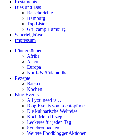
Restaurants
Dies und Das
Reiseberichte
Hamburg
Top Listen
Grillcamp Hamburg
Sauerteigbörse
Impressum
Länderküchen
Afrika
Asien
Europa
Nord- & Südamerika
Rezepte
Backen
Kochen
Blog Events
All you need is…
Blog Events von kochtopf.me
Die kulinarische Weltreise
Koch Mein Rezept
Leckeres für jeden Tag
Synchronbacken
Weitere Foodblogger Aktionen