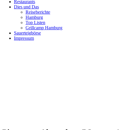
Restaurants
Dies und Das
Reiseberichte
Hamburg
Top Listen
Grillcamp Hamburg
Sauerteigbörse
Impressum