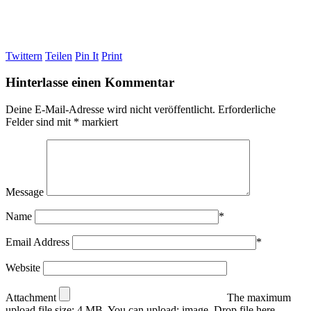
Twittern
Teilen
Pin It
Print
Hinterlasse einen Kommentar
Deine E-Mail-Adresse wird nicht veröffentlicht.
Erforderliche
Felder sind mit
*
markiert
Message
Name
*
Email Address
*
Website
Attachment
The maximum
upload file size: 4 MB.
You can upload:
image
.
Drop file here