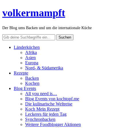
volkermampft
Der Blog ums Backen und um die internationale Küche
Länderküchen
Afrika
Asien
Europa
Nord- & Südamerika
Rezepte
Backen
Kochen
Blog Events
All you need is…
Blog Events von kochtopf.me
Die kulinarische Weltreise
Koch Mein Rezept
Leckeres für jeden Tag
Synchronbacken
Weitere Foodblogger Aktionen