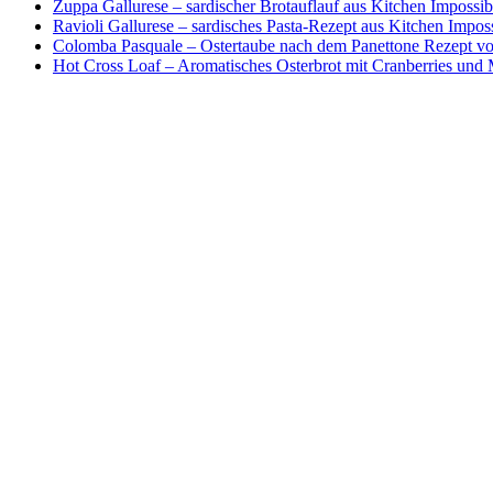
Zuppa Gallurese – sardischer Brotauflauf aus Kitchen Impossib
Ravioli Gallurese – sardisches Pasta-Rezept aus Kitchen Impos
Colomba Pasquale – Ostertaube nach dem Panettone Rezept von
Hot Cross Loaf – Aromatisches Osterbrot mit Cranberries und