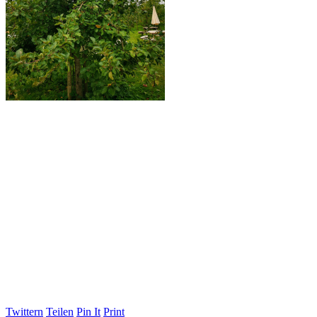
Twittern
Teilen
Pin It
Print