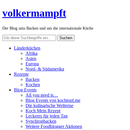
volkermampft
Der Blog ums Backen und um die internationale Küche
Länderküchen
Afrika
Asien
Europa
Nord- & Südamerika
Rezepte
Backen
Kochen
Blog Events
All you need is…
Blog Events von kochtopf.me
Die kulinarische Weltreise
Koch Mein Rezept
Leckeres für jeden Tag
Synchronbacken
Weitere Foodblogger Aktionen