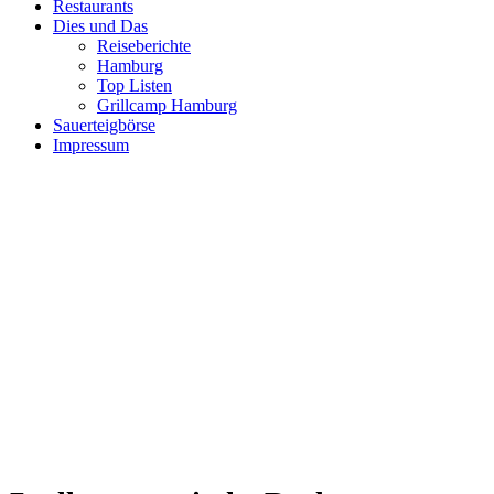
Restaurants
Dies und Das
Reiseberichte
Hamburg
Top Listen
Grillcamp Hamburg
Sauerteigbörse
Impressum