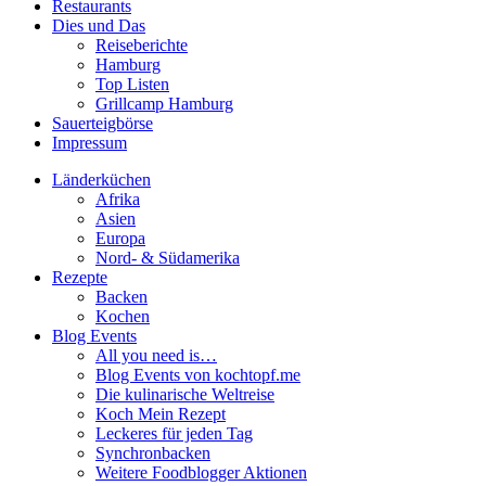
Restaurants
Dies und Das
Reiseberichte
Hamburg
Top Listen
Grillcamp Hamburg
Sauerteigbörse
Impressum
Länderküchen
Afrika
Asien
Europa
Nord- & Südamerika
Rezepte
Backen
Kochen
Blog Events
All you need is…
Blog Events von kochtopf.me
Die kulinarische Weltreise
Koch Mein Rezept
Leckeres für jeden Tag
Synchronbacken
Weitere Foodblogger Aktionen