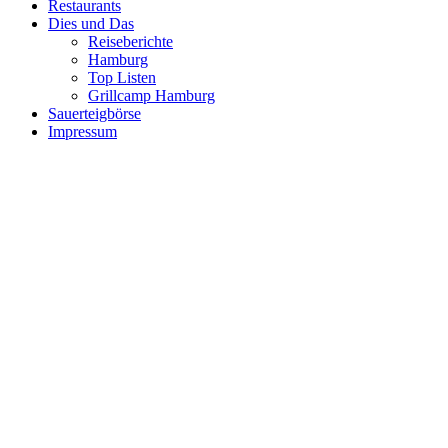
Restaurants
Dies und Das
Reiseberichte
Hamburg
Top Listen
Grillcamp Hamburg
Sauerteigbörse
Impressum