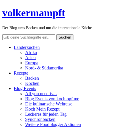
volkermampft
Der Blog ums Backen und um die internationale Küche
Länderküchen
Afrika
Asien
Europa
Nord- & Südamerika
Rezepte
Backen
Kochen
Blog Events
All you need is…
Blog Events von kochtopf.me
Die kulinarische Weltreise
Koch Mein Rezept
Leckeres für jeden Tag
Synchronbacken
Weitere Foodblogger Aktionen