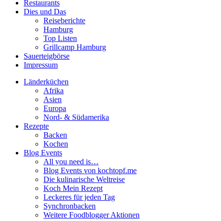
Restaurants
Dies und Das
Reiseberichte
Hamburg
Top Listen
Grillcamp Hamburg
Sauerteigbörse
Impressum
Länderküchen
Afrika
Asien
Europa
Nord- & Südamerika
Rezepte
Backen
Kochen
Blog Events
All you need is…
Blog Events von kochtopf.me
Die kulinarische Weltreise
Koch Mein Rezept
Leckeres für jeden Tag
Synchronbacken
Weitere Foodblogger Aktionen