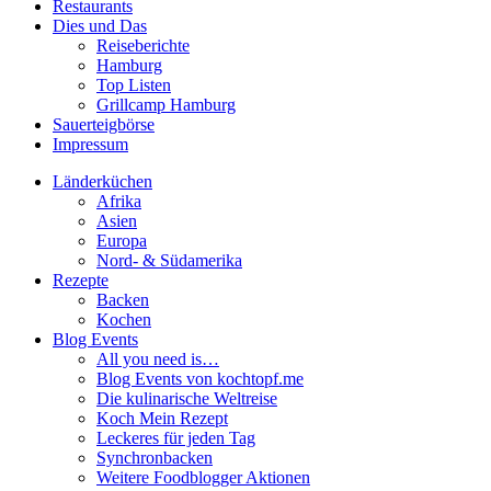
Restaurants
Dies und Das
Reiseberichte
Hamburg
Top Listen
Grillcamp Hamburg
Sauerteigbörse
Impressum
Länderküchen
Afrika
Asien
Europa
Nord- & Südamerika
Rezepte
Backen
Kochen
Blog Events
All you need is…
Blog Events von kochtopf.me
Die kulinarische Weltreise
Koch Mein Rezept
Leckeres für jeden Tag
Synchronbacken
Weitere Foodblogger Aktionen