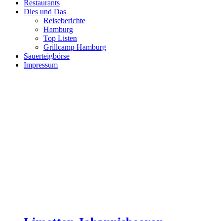
Restaurants
Dies und Das
Reiseberichte
Hamburg
Top Listen
Grillcamp Hamburg
Sauerteigbörse
Impressum