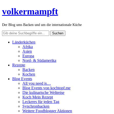
volkermampft
Der Blog ums Backen und um die internationale Küche
Länderküchen
Afrika
Asien
Europa
Nord- & Südamerika
Rezepte
Backen
Kochen
Blog Events
All you need is…
Blog Events von kochtopf.me
Die kulinarische Weltreise
Koch Mein Rezept
Leckeres für jeden Tag
Synchronbacken
Weitere Foodblogger Aktionen