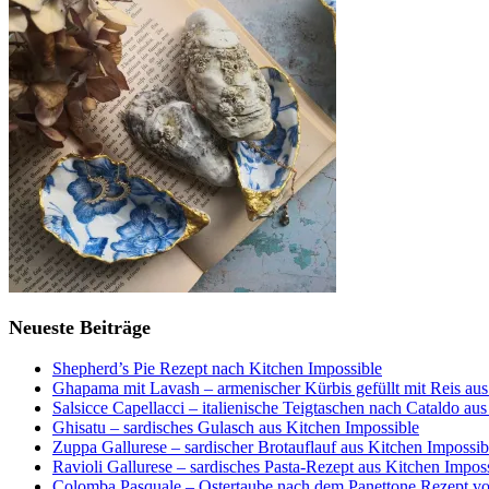
Neueste Beiträge
Shepherd’s Pie Rezept nach Kitchen Impossible
Ghapama mit Lavash – armenischer Kürbis gefüllt mit Reis aus
Salsicce Capellacci – italienische Teigtaschen nach Cataldo au
Ghisatu – sardisches Gulasch aus Kitchen Impossible
Zuppa Gallurese – sardischer Brotauflauf aus Kitchen Impossib
Ravioli Gallurese – sardisches Pasta-Rezept aus Kitchen Impos
Colomba Pasquale – Ostertaube nach dem Panettone Rezept von