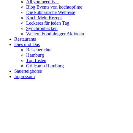
All you need is…
Blog Events von kochtopf.me
Die kulinarische Weltreise
Koch Mein Rezept
Leckeres für jeden Tag
Synchronbacken
Weitere Foodblogger Aktionen
Restaurants
Dies und Das
Reiseberichte
Hamburg
Top Listen
Grillcamp Hamburg
Sauerteigbörse
Impressum