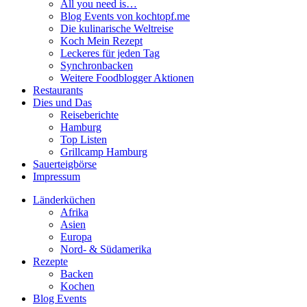
All you need is…
Blog Events von kochtopf.me
Die kulinarische Weltreise
Koch Mein Rezept
Leckeres für jeden Tag
Synchronbacken
Weitere Foodblogger Aktionen
Restaurants
Dies und Das
Reiseberichte
Hamburg
Top Listen
Grillcamp Hamburg
Sauerteigbörse
Impressum
Länderküchen
Afrika
Asien
Europa
Nord- & Südamerika
Rezepte
Backen
Kochen
Blog Events