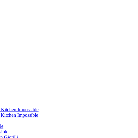
 Kitchen Impossible
s Kitchen Impossible
le
sible
 Giorilli