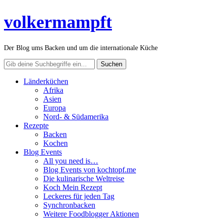
volkermampft
Der Blog ums Backen und um die internationale Küche
Länderküchen
Afrika
Asien
Europa
Nord- & Südamerika
Rezepte
Backen
Kochen
Blog Events
All you need is…
Blog Events von kochtopf.me
Die kulinarische Weltreise
Koch Mein Rezept
Leckeres für jeden Tag
Synchronbacken
Weitere Foodblogger Aktionen