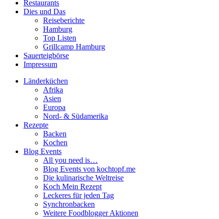
Restaurants
Dies und Das
Reiseberichte
Hamburg
Top Listen
Grillcamp Hamburg
Sauerteigbörse
Impressum
Länderküchen
Afrika
Asien
Europa
Nord- & Südamerika
Rezepte
Backen
Kochen
Blog Events
All you need is…
Blog Events von kochtopf.me
Die kulinarische Weltreise
Koch Mein Rezept
Leckeres für jeden Tag
Synchronbacken
Weitere Foodblogger Aktionen