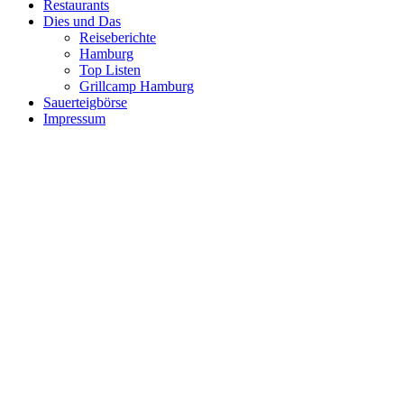
Restaurants
Dies und Das
Reiseberichte
Hamburg
Top Listen
Grillcamp Hamburg
Sauerteigbörse
Impressum