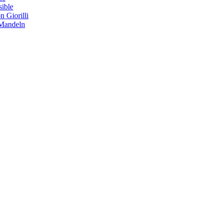
sible
 Giorilli
 Mandeln