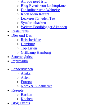
All you need is…
Blog Events von kochtopf.me
Die kulinarische Weltreise
Koch Mein Rezept
Leckeres für jeden Tag
Synchronbacken
Weitere Foodblogger Aktionen
Restaurants
Dies und Das
Reiseberichte
Hamburg
Top Listen
Grillcamp Hamburg
Sauerteigbörse
Impressum
Länderküchen
Afrika
Asien
Europa
Nord- & Südamerika
Rezepte
Backen
Kochen
Blog Events