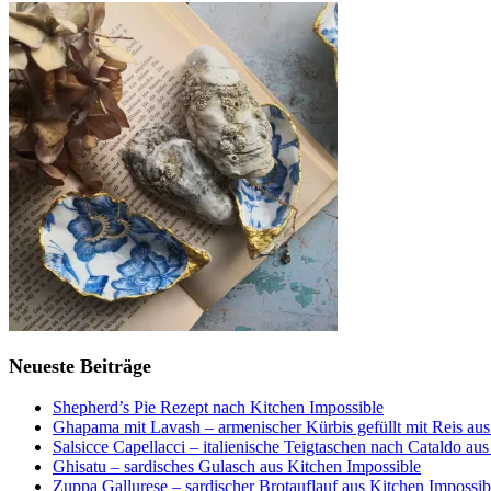
Neueste Beiträge
Shepherd’s Pie Rezept nach Kitchen Impossible
Ghapama mit Lavash – armenischer Kürbis gefüllt mit Reis aus
Salsicce Capellacci – italienische Teigtaschen nach Cataldo au
Ghisatu – sardisches Gulasch aus Kitchen Impossible
Zuppa Gallurese – sardischer Brotauflauf aus Kitchen Impossib