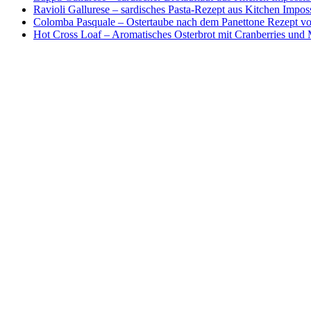
Ravioli Gallurese – sardisches Pasta-Rezept aus Kitchen Impos
Colomba Pasquale – Ostertaube nach dem Panettone Rezept von
Hot Cross Loaf – Aromatisches Osterbrot mit Cranberries und