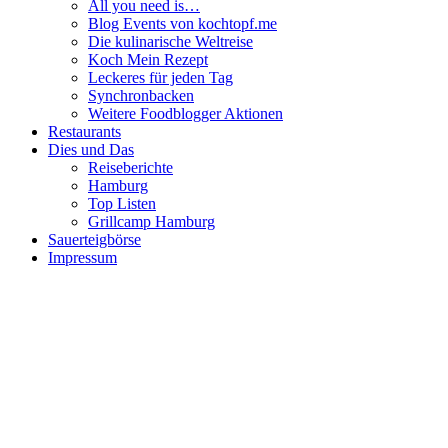
All you need is…
Blog Events von kochtopf.me
Die kulinarische Weltreise
Koch Mein Rezept
Leckeres für jeden Tag
Synchronbacken
Weitere Foodblogger Aktionen
Restaurants
Dies und Das
Reiseberichte
Hamburg
Top Listen
Grillcamp Hamburg
Sauerteigbörse
Impressum