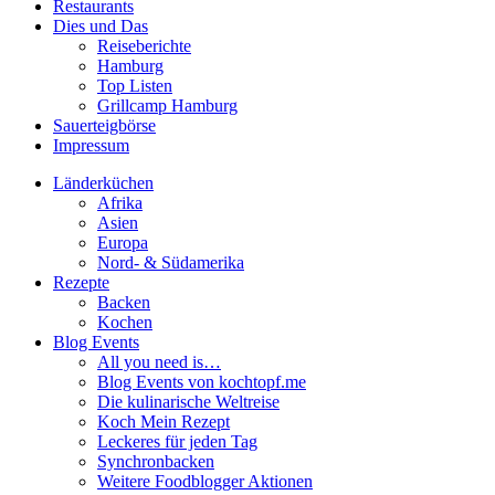
Restaurants
Dies und Das
Reiseberichte
Hamburg
Top Listen
Grillcamp Hamburg
Sauerteigbörse
Impressum
Länderküchen
Afrika
Asien
Europa
Nord- & Südamerika
Rezepte
Backen
Kochen
Blog Events
All you need is…
Blog Events von kochtopf.me
Die kulinarische Weltreise
Koch Mein Rezept
Leckeres für jeden Tag
Synchronbacken
Weitere Foodblogger Aktionen