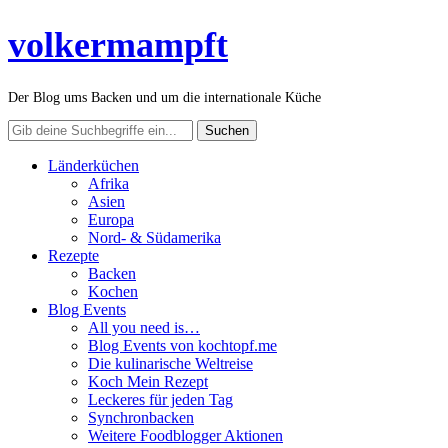
volkermampft
Der Blog ums Backen und um die internationale Küche
Länderküchen
Afrika
Asien
Europa
Nord- & Südamerika
Rezepte
Backen
Kochen
Blog Events
All you need is…
Blog Events von kochtopf.me
Die kulinarische Weltreise
Koch Mein Rezept
Leckeres für jeden Tag
Synchronbacken
Weitere Foodblogger Aktionen