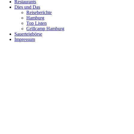
Restaurants
Dies und Das
Reiseberichte
Hamburg
Top Listen
Grillcamp Hamburg
Sauerteigbörse
Impressum