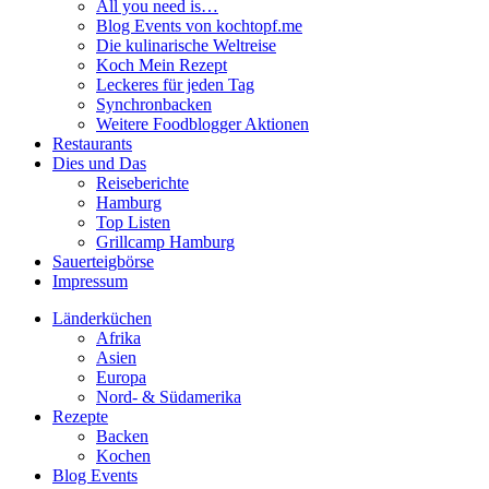
All you need is…
Blog Events von kochtopf.me
Die kulinarische Weltreise
Koch Mein Rezept
Leckeres für jeden Tag
Synchronbacken
Weitere Foodblogger Aktionen
Restaurants
Dies und Das
Reiseberichte
Hamburg
Top Listen
Grillcamp Hamburg
Sauerteigbörse
Impressum
Länderküchen
Afrika
Asien
Europa
Nord- & Südamerika
Rezepte
Backen
Kochen
Blog Events