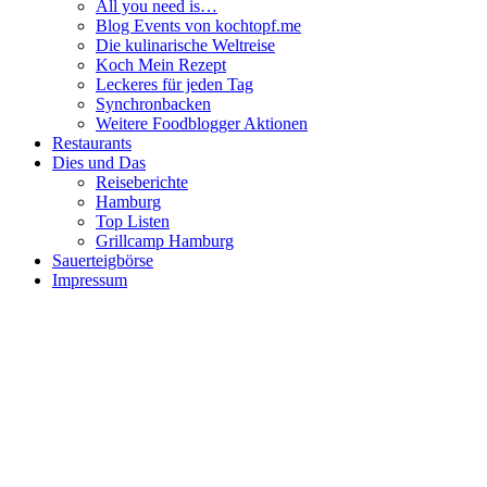
All you need is…
Blog Events von kochtopf.me
Die kulinarische Weltreise
Koch Mein Rezept
Leckeres für jeden Tag
Synchronbacken
Weitere Foodblogger Aktionen
Restaurants
Dies und Das
Reiseberichte
Hamburg
Top Listen
Grillcamp Hamburg
Sauerteigbörse
Impressum