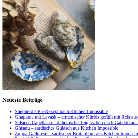
Neueste Beiträge
Shepherd’s Pie Rezept nach Kitchen Impossible
Ghapama mit Lavash – armenischer Kürbis gefüllt mit Reis aus
Salsicce Capellacci – italienische Teigtaschen nach Cataldo au
Ghisatu – sardisches Gulasch aus Kitchen Impossible
Zuppa Gallurese – sardischer Brotauflauf aus Kitchen Impossib