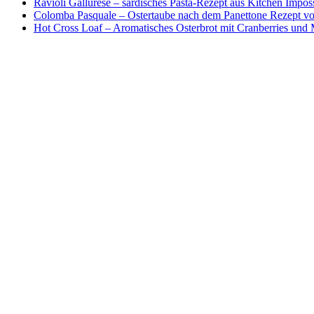
Ravioli Gallurese – sardisches Pasta-Rezept aus Kitchen Impos
Colomba Pasquale – Ostertaube nach dem Panettone Rezept von
Hot Cross Loaf – Aromatisches Osterbrot mit Cranberries und