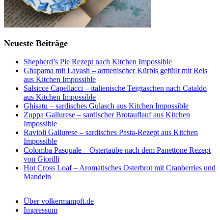
Neueste Beiträge
Shepherd’s Pie Rezept nach Kitchen Impossible
Ghapama mit Lavash – armenischer Kürbis gefüllt mit Reis
aus Kitchen Impossible
Salsicce Capellacci – italienische Teigtaschen nach Cataldo
aus Kitchen Impossible
Ghisatu – sardisches Gulasch aus Kitchen Impossible
Zuppa Gallurese – sardischer Brotauflauf aus Kitchen
Impossible
Ravioli Gallurese – sardisches Pasta-Rezept aus Kitchen
Impossible
Colomba Pasquale – Ostertaube nach dem Panettone Rezept
von Giorilli
Hot Cross Loaf – Aromatisches Osterbrot mit Cranberries und
Mandeln
Über volkermampft.de
Impressum