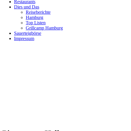
Restaurants
Dies und Das
Reiseberichte
Hamburg
Top Listen
Grillcamp Hamburg
Sauerteigbörse
Impressum