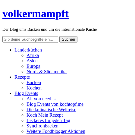
volkermampft
Der Blog ums Backen und um die internationale Küche
Länderküchen
Afrika
Asien
Europa
Nord- & Südamerika
Rezepte
Backen
Kochen
Blog Events
All you need is…
Blog Events von kochtopf.me
Die kulinarische Weltreise
Koch Mein Rezept
Leckeres für jeden Tag
Synchronbacken
Weitere Foodblogger Aktionen