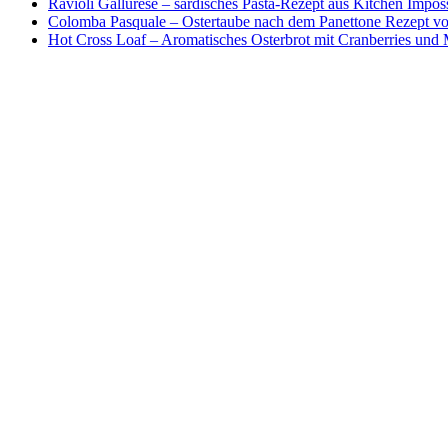
Ravioli Gallurese – sardisches Pasta-Rezept aus Kitchen Impos
Colomba Pasquale – Ostertaube nach dem Panettone Rezept von
Hot Cross Loaf – Aromatisches Osterbrot mit Cranberries und