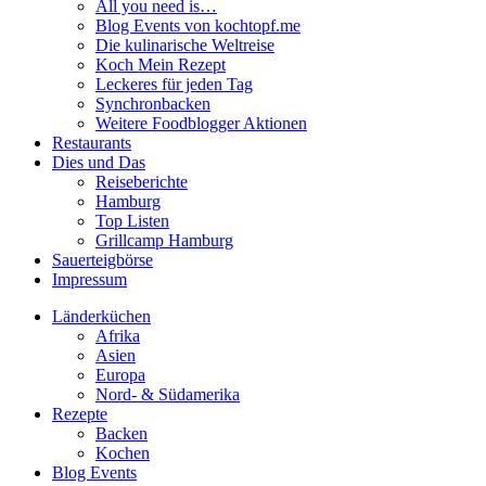
All you need is…
Blog Events von kochtopf.me
Die kulinarische Weltreise
Koch Mein Rezept
Leckeres für jeden Tag
Synchronbacken
Weitere Foodblogger Aktionen
Restaurants
Dies und Das
Reiseberichte
Hamburg
Top Listen
Grillcamp Hamburg
Sauerteigbörse
Impressum
Länderküchen
Afrika
Asien
Europa
Nord- & Südamerika
Rezepte
Backen
Kochen
Blog Events