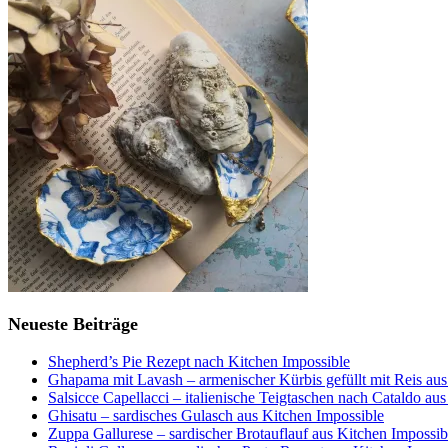
Neueste Beiträge
Shepherd’s Pie Rezept nach Kitchen Impossible
Ghapama mit Lavash – armenischer Kürbis gefüllt mit Reis aus
Salsicce Capellacci – italienische Teigtaschen nach Cataldo au
Ghisatu – sardisches Gulasch aus Kitchen Impossible
Zuppa Gallurese – sardischer Brotauflauf aus Kitchen Impossib