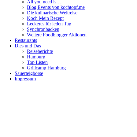
All you need is…
Blog Events von kochtopf.me
Die kulinarische Weltreise
Koch Mein Rezept
Leckeres für jeden Tag
Synchronbacken
Weitere Foodblogger Aktionen
Restaurants
Dies und Das
Reiseberichte
Hamburg
Top Listen
Grillcamp Hamburg
Sauerteigbörse
Impressum