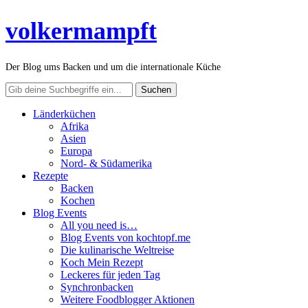
volkermampft
Der Blog ums Backen und um die internationale Küche
Länderküchen
Afrika
Asien
Europa
Nord- & Südamerika
Rezepte
Backen
Kochen
Blog Events
All you need is…
Blog Events von kochtopf.me
Die kulinarische Weltreise
Koch Mein Rezept
Leckeres für jeden Tag
Synchronbacken
Weitere Foodblogger Aktionen