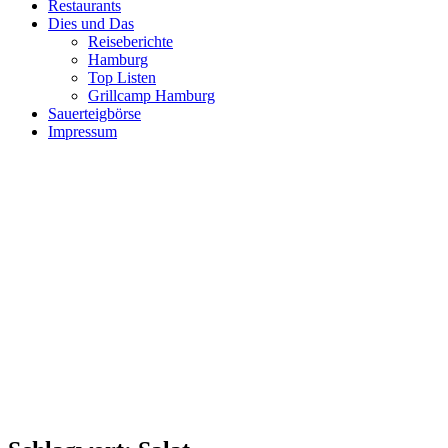
Restaurants
Dies und Das
Reiseberichte
Hamburg
Top Listen
Grillcamp Hamburg
Sauerteigbörse
Impressum