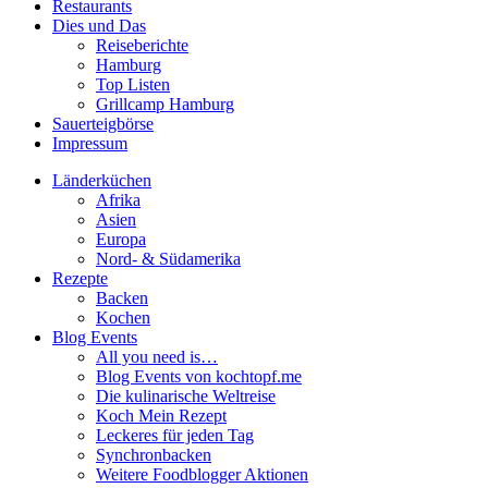
Restaurants
Dies und Das
Reiseberichte
Hamburg
Top Listen
Grillcamp Hamburg
Sauerteigbörse
Impressum
Länderküchen
Afrika
Asien
Europa
Nord- & Südamerika
Rezepte
Backen
Kochen
Blog Events
All you need is…
Blog Events von kochtopf.me
Die kulinarische Weltreise
Koch Mein Rezept
Leckeres für jeden Tag
Synchronbacken
Weitere Foodblogger Aktionen