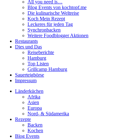
All you need is…
Blog Events von kochtopf.me
Die kulinarische Weltreise
Koch Mein Rezept
Leckeres für jeden Tag
Synchronbacken
Weitere Foodblogger Aktionen
Restaurants
Dies und Das
Reiseberichte
Hamburg
Top Listen
Grillcamp Hamburg
Sauerteigbörse
Impressum
Länderküchen
Afrika
Asien
Europa
Nord- & Südamerika
Rezepte
Backen
Kochen
Blog Events