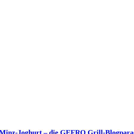
d Minz-Joghurt – die GEFRO Grill-Blogpa