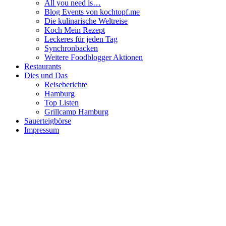
All you need is…
Blog Events von kochtopf.me
Die kulinarische Weltreise
Koch Mein Rezept
Leckeres für jeden Tag
Synchronbacken
Weitere Foodblogger Aktionen
Restaurants
Dies und Das
Reiseberichte
Hamburg
Top Listen
Grillcamp Hamburg
Sauerteigbörse
Impressum