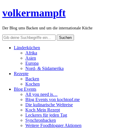
volkermampft
Der Blog ums Backen und um die internationale Küche
Länderküchen
Afrika
Asien
Europa
Nord- & Südamerika
Rezepte
Backen
Kochen
Blog Events
All you need is…
Blog Events von kochtopf.me
Die kulinarische Weltreise
Koch Mein Rezept
Leckeres für jeden Tag
Synchronbacken
Weitere Foodblogger Aktionen