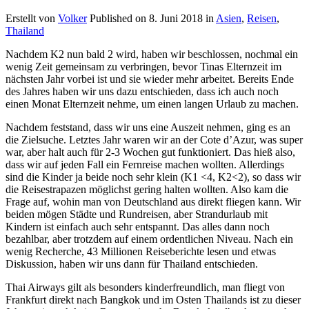
Erstellt von
Volker
Published on
8. Juni 2018
in
Asien
,
Reisen
,
Thailand
Nachdem K2 nun bald 2 wird, haben wir beschlossen, nochmal ein
wenig Zeit gemeinsam zu verbringen, bevor Tinas Elternzeit im
nächsten Jahr vorbei ist und sie wieder mehr arbeitet. Bereits Ende
des Jahres haben wir uns dazu entschieden, dass ich auch noch
einen Monat Elternzeit nehme, um einen langen Urlaub zu machen.
Nachdem feststand, dass wir uns eine Auszeit nehmen, ging es an
die Zielsuche. Letztes Jahr waren wir an der Cote d’Azur, was super
war, aber halt auch für 2-3 Wochen gut funktioniert. Das hieß also,
dass wir auf jeden Fall ein Fernreise machen wollten. Allerdings
sind die Kinder ja beide noch sehr klein (K1 <4, K2<2), so dass wir
die Reisestrapazen möglichst gering halten wollten. Also kam die
Frage auf, wohin man von Deutschland aus direkt fliegen kann. Wir
beiden mögen Städte und Rundreisen, aber Strandurlaub mit
Kindern ist einfach auch sehr entspannt. Das alles dann noch
bezahlbar, aber trotzdem auf einem ordentlichen Niveau. Nach ein
wenig Recherche, 43 Millionen Reiseberichte lesen und etwas
Diskussion, haben wir uns dann für Thailand entschieden.
Thai Airways gilt als besonders kinderfreundlich, man fliegt von
Frankfurt direkt nach Bangkok und im Osten Thailands ist zu dieser