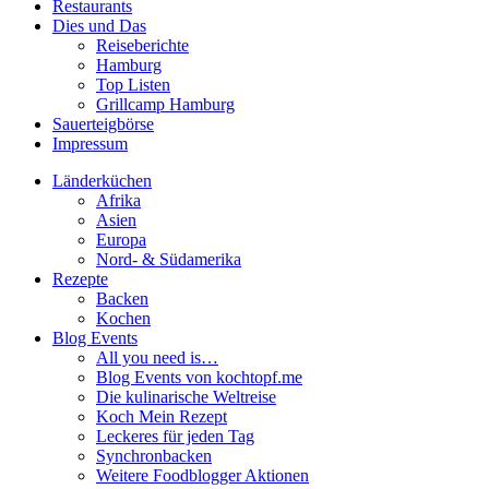
Restaurants
Dies und Das
Reiseberichte
Hamburg
Top Listen
Grillcamp Hamburg
Sauerteigbörse
Impressum
Länderküchen
Afrika
Asien
Europa
Nord- & Südamerika
Rezepte
Backen
Kochen
Blog Events
All you need is…
Blog Events von kochtopf.me
Die kulinarische Weltreise
Koch Mein Rezept
Leckeres für jeden Tag
Synchronbacken
Weitere Foodblogger Aktionen