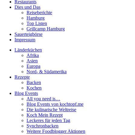
Restaurants
Dies und Das
Reiseberichte
Hamburg
Top Listen
Grillcamp Hamburg
Sauerteigbörse
Impressum
Länderküchen
Afrika
Asien
Europa
Nord- & Südamerika
Rezepte
Backen
Kochen
Blog Events
All you need is…
Blog Events von kochtopf.me
Die kulinarische Weltreise
Koch Mein Rezept
Leckeres für jeden Tag
Synchronbacken
Weitere Foodblogger Aktionen