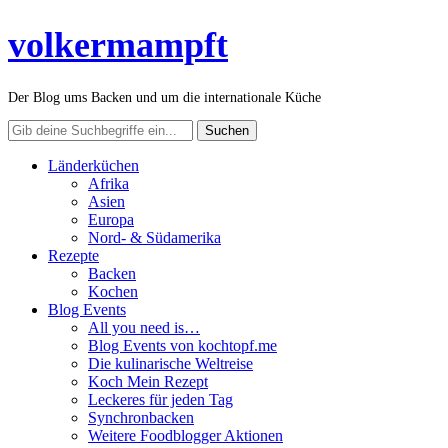
volkermampft
Der Blog ums Backen und um die internationale Küche
Länderküchen
Afrika
Asien
Europa
Nord- & Südamerika
Rezepte
Backen
Kochen
Blog Events
All you need is…
Blog Events von kochtopf.me
Die kulinarische Weltreise
Koch Mein Rezept
Leckeres für jeden Tag
Synchronbacken
Weitere Foodblogger Aktionen