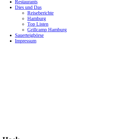
Restaurants
Dies und Das
Reiseberichte
Hamburg
Top Listen
Grillcamp Hamburg
Sauerteigbörse
Impressum