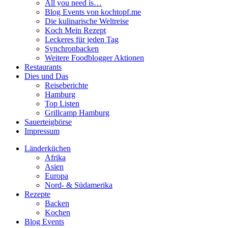
All you need is…
Blog Events von kochtopf.me
Die kulinarische Weltreise
Koch Mein Rezept
Leckeres für jeden Tag
Synchronbacken
Weitere Foodblogger Aktionen
Restaurants
Dies und Das
Reiseberichte
Hamburg
Top Listen
Grillcamp Hamburg
Sauerteigbörse
Impressum
Länderküchen
Afrika
Asien
Europa
Nord- & Südamerika
Rezepte
Backen
Kochen
Blog Events