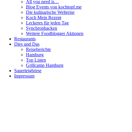
All you need is…
Blog Events von kochtopf.me
Die kulinarische Weltreise
Koch Mein Rezept
Leckeres für jeden Tag
Synchronbacken
Weitere Foodblogger Aktionen
Restaurants
Dies und Das
Reiseberichte
Hamburg
Top Listen
Grillcamp Hamburg
Sauerteigbörse
Impressum