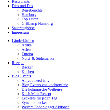
Restaurants
Dies und Das
Reiseberichte
Hamburg
Top Listen
Grillcamp Hamburg
Sauerteigbörse
Impressum
Länderküchen
Afrika
Asien
Europa
Nord- & Südamerika
Rezepte
Backen
Kochen
Blog Events
All you need is…
Blog Events von kochtopf.me
Die kulinarische Weltreise
Koch Mein Rezept
Leckeres für jeden Tag
Synchronbacken
Weitere Foodblogger Aktionen