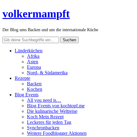
volkermampft
Der Blog ums Backen und um die internationale Küche
Länderküchen
Afrika
Asien
Europa
Nord- & Südamerika
Rezepte
Backen
Kochen
Blog Events
All you need is…
Blog Events von kochtopf.me
Die kulinarische Weltreise
Koch Mein Rezept
Leckeres für jeden Tag
Synchronbacken
Weitere Foodblogger Aktionen