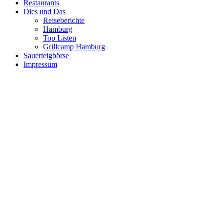
Restaurants
Dies und Das
Reiseberichte
Hamburg
Top Listen
Grillcamp Hamburg
Sauerteigbörse
Impressum