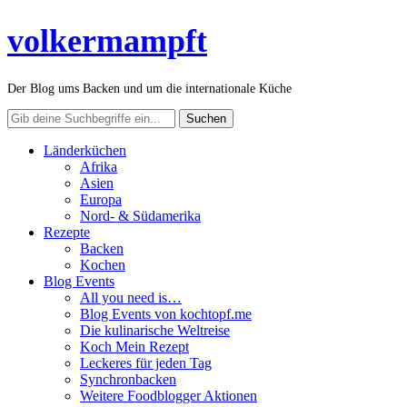
volkermampft
Der Blog ums Backen und um die internationale Küche
Länderküchen
Afrika
Asien
Europa
Nord- & Südamerika
Rezepte
Backen
Kochen
Blog Events
All you need is…
Blog Events von kochtopf.me
Die kulinarische Weltreise
Koch Mein Rezept
Leckeres für jeden Tag
Synchronbacken
Weitere Foodblogger Aktionen