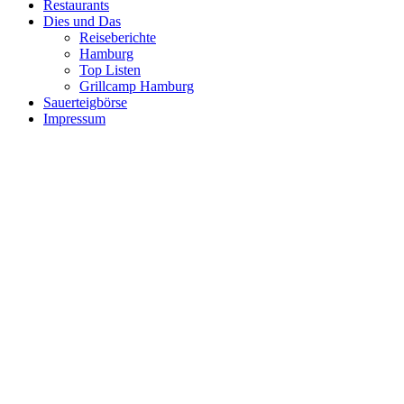
Restaurants
Dies und Das
Reiseberichte
Hamburg
Top Listen
Grillcamp Hamburg
Sauerteigbörse
Impressum