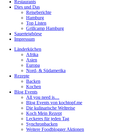
Restaurants
Dies und Das
Reiseberichte
Hamburg
Top Listen
Grillcamp Hamburg
Sauerteigbörse
Impressum
Länderküchen
Afrika
Asien
Europa
Nord- & Südamerika
Rezepte
Backen
Kochen
Blog Events
All you need is…
Blog Events von kochtopf.me
Die kulinarische Weltreise
Koch Mein Rezept
Leckeres für jeden Tag
Synchronbacken
Weitere Foodblogger Aktionen