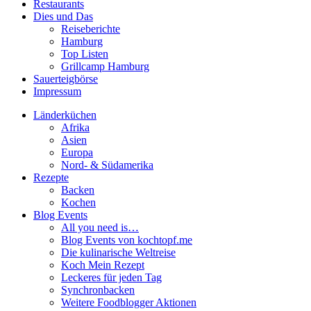
Restaurants
Dies und Das
Reiseberichte
Hamburg
Top Listen
Grillcamp Hamburg
Sauerteigbörse
Impressum
Länderküchen
Afrika
Asien
Europa
Nord- & Südamerika
Rezepte
Backen
Kochen
Blog Events
All you need is…
Blog Events von kochtopf.me
Die kulinarische Weltreise
Koch Mein Rezept
Leckeres für jeden Tag
Synchronbacken
Weitere Foodblogger Aktionen