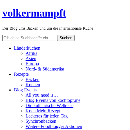
volkermampft
Der Blog ums Backen und um die internationale Küche
Länderküchen
Afrika
Asien
Europa
Nord- & Südamerika
Rezepte
Backen
Kochen
Blog Events
All you need is…
Blog Events von kochtopf.me
Die kulinarische Weltreise
Koch Mein Rezept
Leckeres für jeden Tag
Synchronbacken
Weitere Foodblogger Aktionen