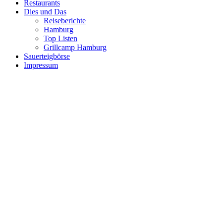
Restaurants
Dies und Das
Reiseberichte
Hamburg
Top Listen
Grillcamp Hamburg
Sauerteigbörse
Impressum