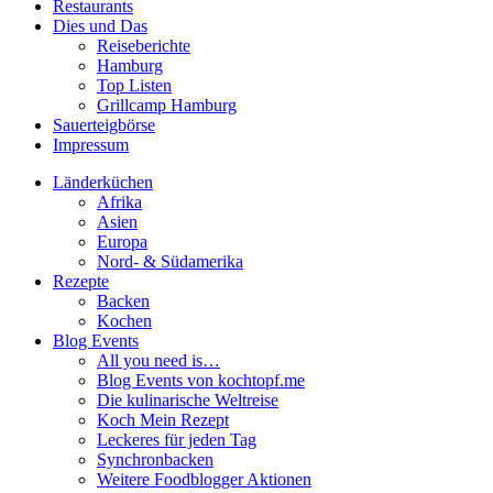
Restaurants
Dies und Das
Reiseberichte
Hamburg
Top Listen
Grillcamp Hamburg
Sauerteigbörse
Impressum
Länderküchen
Afrika
Asien
Europa
Nord- & Südamerika
Rezepte
Backen
Kochen
Blog Events
All you need is…
Blog Events von kochtopf.me
Die kulinarische Weltreise
Koch Mein Rezept
Leckeres für jeden Tag
Synchronbacken
Weitere Foodblogger Aktionen