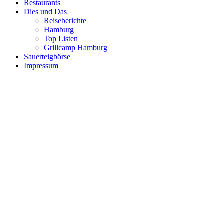
Restaurants
Dies und Das
Reiseberichte
Hamburg
Top Listen
Grillcamp Hamburg
Sauerteigbörse
Impressum