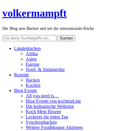
volkermampft
Der Blog ums Backen und um die internationale Küche
Länderküchen
Afrika
Asien
Europa
Nord- & Südamerika
Rezepte
Backen
Kochen
Blog Events
All you need is…
Blog Events von kochtopf.me
Die kulinarische Weltreise
Koch Mein Rezept
Leckeres für jeden Tag
Synchronbacken
Weitere Foodblogger Aktionen