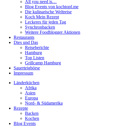
All you need is…
Blog Events von kochtopf.me
Die kulinarische Weltreise
Koch Mein Rezept
Leckeres für jeden Tag
Synchronbacken
Weitere Foodblogger Aktionen
Restaurants
Dies und Das
Reiseberichte
Hamburg
Top Listen
Grillcamp Hamburg
Sauerteigbörse
Impressum
Länderküchen
Afrika
Asien
Europa
Nord- & Südamerika
Rezepte
Backen
Kochen
Blog Events