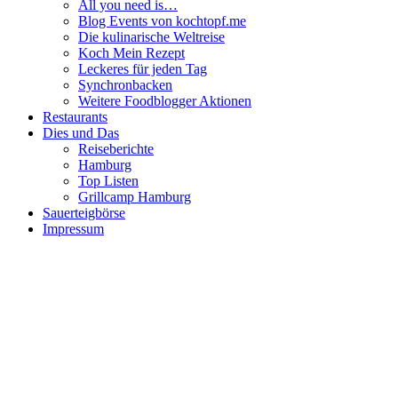
All you need is…
Blog Events von kochtopf.me
Die kulinarische Weltreise
Koch Mein Rezept
Leckeres für jeden Tag
Synchronbacken
Weitere Foodblogger Aktionen
Restaurants
Dies und Das
Reiseberichte
Hamburg
Top Listen
Grillcamp Hamburg
Sauerteigbörse
Impressum