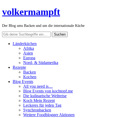
volkermampft
Der Blog ums Backen und um die internationale Küche
Länderküchen
Afrika
Asien
Europa
Nord- & Südamerika
Rezepte
Backen
Kochen
Blog Events
All you need is…
Blog Events von kochtopf.me
Die kulinarische Weltreise
Koch Mein Rezept
Leckeres für jeden Tag
Synchronbacken
Weitere Foodblogger Aktionen