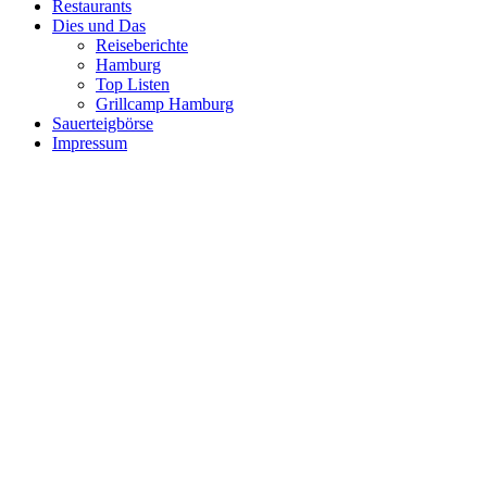
Restaurants
Dies und Das
Reiseberichte
Hamburg
Top Listen
Grillcamp Hamburg
Sauerteigbörse
Impressum