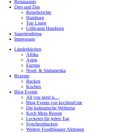
Restaurants
Dies und Das
Reiseberichte
Hamburg
Top Listen
Grillcamp Hamburg
Sauerteigbörse
Impressum
Länderküchen
Afrika
Asien
Europa
Nord- & Südamerika
Rezepte
Backen
Kochen
Blog Events
All you need is…
Blog Events von kochtopf.me
Die kulinarische Weltreise
Koch Mein Rezept
Leckeres für jeden Tag
Synchronbacken
Weitere Foodblogger Aktionen