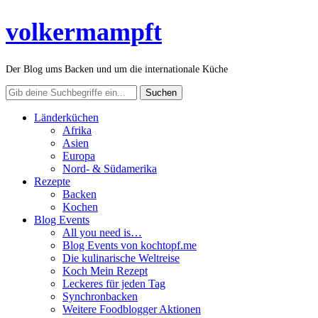
volkermampft
Der Blog ums Backen und um die internationale Küche
Länderküchen
Afrika
Asien
Europa
Nord- & Südamerika
Rezepte
Backen
Kochen
Blog Events
All you need is…
Blog Events von kochtopf.me
Die kulinarische Weltreise
Koch Mein Rezept
Leckeres für jeden Tag
Synchronbacken
Weitere Foodblogger Aktionen