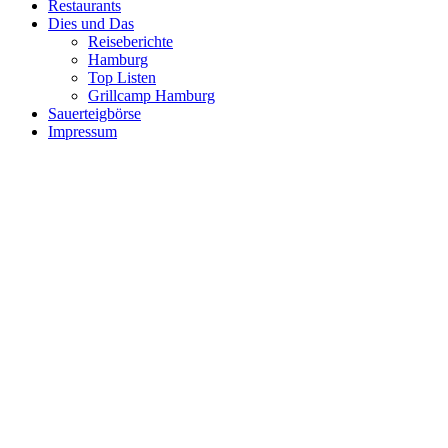
Restaurants
Dies und Das
Reiseberichte
Hamburg
Top Listen
Grillcamp Hamburg
Sauerteigbörse
Impressum