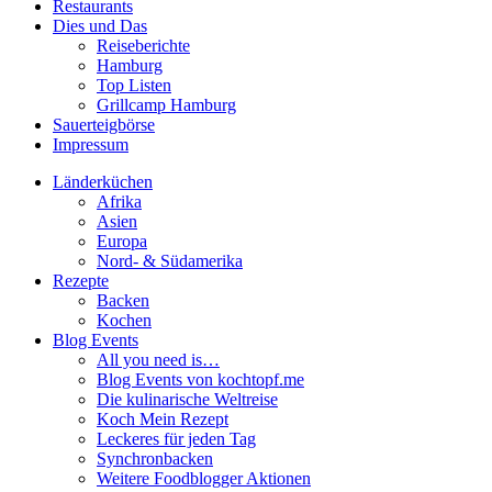
Restaurants
Dies und Das
Reiseberichte
Hamburg
Top Listen
Grillcamp Hamburg
Sauerteigbörse
Impressum
Länderküchen
Afrika
Asien
Europa
Nord- & Südamerika
Rezepte
Backen
Kochen
Blog Events
All you need is…
Blog Events von kochtopf.me
Die kulinarische Weltreise
Koch Mein Rezept
Leckeres für jeden Tag
Synchronbacken
Weitere Foodblogger Aktionen