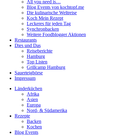
All you need is…
Blog Events von kochtopf.me
Die kulinarische Weltreise
Koch Mein Rezept
Leckeres für jeden Tag
Synchronbacken
Weitere Foodblogger Aktionen
Restaurants
Dies und Das
Reiseberichte
Hamburg
Top Listen
Grillcamp Hamburg
Sauerteigbörse
Impressum
Länderküchen
Afrika
Asien
Europa
Nord- & Südamerika
Rezepte
Backen
Kochen
Blog Events