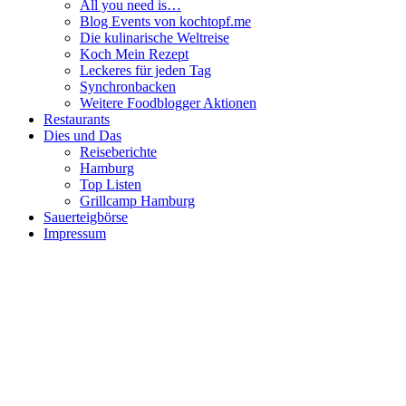
All you need is…
Blog Events von kochtopf.me
Die kulinarische Weltreise
Koch Mein Rezept
Leckeres für jeden Tag
Synchronbacken
Weitere Foodblogger Aktionen
Restaurants
Dies und Das
Reiseberichte
Hamburg
Top Listen
Grillcamp Hamburg
Sauerteigbörse
Impressum