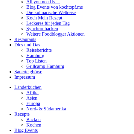
All you need is…
Blog Events von kochtopf.me
Die kulinarische Weltreise
Koch Mein Rezept
Leckeres für jeden Tag
Synchronbacken
Weitere Foodblogger Aktionen
Restaurants
Dies und Das
Reiseberichte
Hamburg
Top Listen
Grillcamp Hamburg
Sauerteigbörse
Impressum
Länderküchen
Afrika
Asien
Europa
Nord- & Südamerika
Rezepte
Backen
Kochen
Blog Events