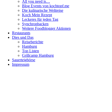
All you need is…
Blog Events von kochtopf.me
Die kulinarische Weltreise
Koch Mein Rezept
Leckeres für jeden Tag
Synchronbacken
Weitere Foodblogger Aktionen
Restaurants
Dies und Das
Reiseberichte
Hamburg
Top Listen
Grillcamp Hamburg
Sauerteigbörse
Impressum