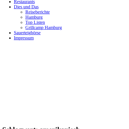
Restaurants
Dies und Das
Reiseberichte
Hamburg
Top Listen
Grillcamp Hamburg
Sauerteigbörse
Impressum