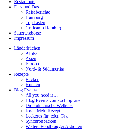
Restaurants
Dies und Das
Reiseberichte
Hamburg
Top Listen
Grillcamp Hamburg
Sauerteigbörse
Impressum
Länderküchen
Afrika
Asien
Europa
Nord- & Südamerika
Rezepte
Backen
Kochen
Blog Events
All you need is…
Blog Events von kochtopf.me
Die kulinarische Weltreise
Koch Mein Rezept
Leckeres für jeden Tag
Synchronbacken
Weitere Foodblogger Aktionen