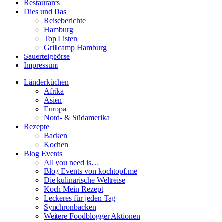
Restaurants
Dies und Das
Reiseberichte
Hamburg
Top Listen
Grillcamp Hamburg
Sauerteigbörse
Impressum
Länderküchen
Afrika
Asien
Europa
Nord- & Südamerika
Rezepte
Backen
Kochen
Blog Events
All you need is…
Blog Events von kochtopf.me
Die kulinarische Weltreise
Koch Mein Rezept
Leckeres für jeden Tag
Synchronbacken
Weitere Foodblogger Aktionen