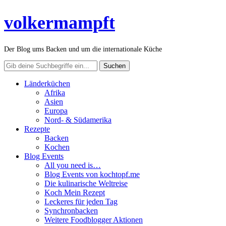
volkermampft
Der Blog ums Backen und um die internationale Küche
Länderküchen
Afrika
Asien
Europa
Nord- & Südamerika
Rezepte
Backen
Kochen
Blog Events
All you need is…
Blog Events von kochtopf.me
Die kulinarische Weltreise
Koch Mein Rezept
Leckeres für jeden Tag
Synchronbacken
Weitere Foodblogger Aktionen