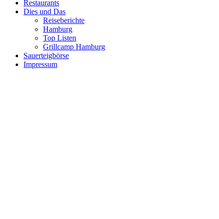
Restaurants
Dies und Das
Reiseberichte
Hamburg
Top Listen
Grillcamp Hamburg
Sauerteigbörse
Impressum