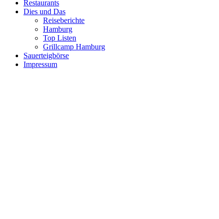
Restaurants
Dies und Das
Reiseberichte
Hamburg
Top Listen
Grillcamp Hamburg
Sauerteigbörse
Impressum