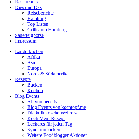
Restaurants
Dies und Das
Reiseberichte
Hamburg
Top Listen
Grillcamp Hamburg
Sauerteigbörse
Impressum
Länderküchen
Afrika
Asien
Europa
Nord- & Südamerika
Rezepte
Backen
Kochen
Blog Events
All you need is…
Blog Events von kochtopf.me
Die kulinarische Weltreise
Koch Mein Rezept
Leckeres für jeden Tag
Synchronbacken
Weitere Foodblogger Aktionen