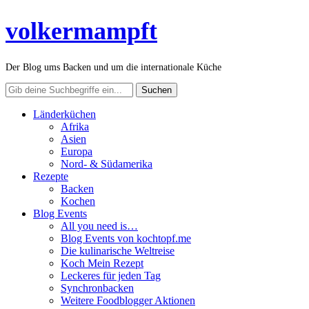
volkermampft
Der Blog ums Backen und um die internationale Küche
Länderküchen
Afrika
Asien
Europa
Nord- & Südamerika
Rezepte
Backen
Kochen
Blog Events
All you need is…
Blog Events von kochtopf.me
Die kulinarische Weltreise
Koch Mein Rezept
Leckeres für jeden Tag
Synchronbacken
Weitere Foodblogger Aktionen