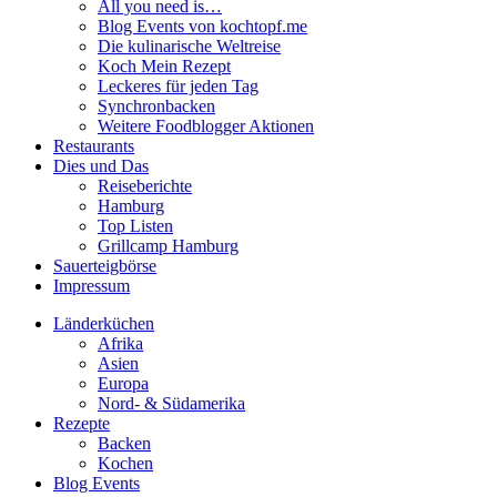
All you need is…
Blog Events von kochtopf.me
Die kulinarische Weltreise
Koch Mein Rezept
Leckeres für jeden Tag
Synchronbacken
Weitere Foodblogger Aktionen
Restaurants
Dies und Das
Reiseberichte
Hamburg
Top Listen
Grillcamp Hamburg
Sauerteigbörse
Impressum
Länderküchen
Afrika
Asien
Europa
Nord- & Südamerika
Rezepte
Backen
Kochen
Blog Events