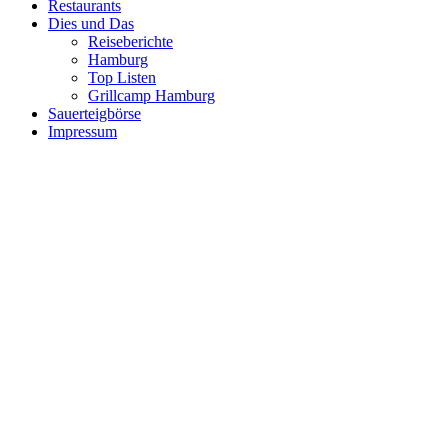
Restaurants
Dies und Das
Reiseberichte
Hamburg
Top Listen
Grillcamp Hamburg
Sauerteigbörse
Impressum