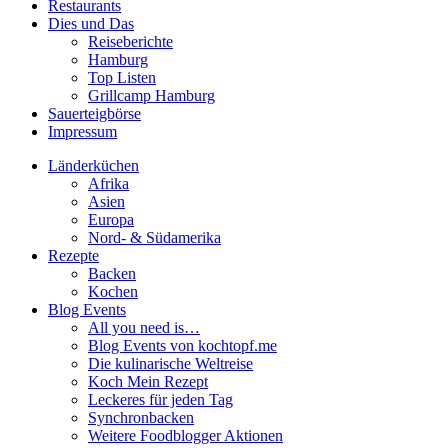
Restaurants
Dies und Das
Reiseberichte
Hamburg
Top Listen
Grillcamp Hamburg
Sauerteigbörse
Impressum
Länderküchen
Afrika
Asien
Europa
Nord- & Südamerika
Rezepte
Backen
Kochen
Blog Events
All you need is…
Blog Events von kochtopf.me
Die kulinarische Weltreise
Koch Mein Rezept
Leckeres für jeden Tag
Synchronbacken
Weitere Foodblogger Aktionen