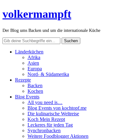
volkermampft
Der Blog ums Backen und um die internationale Küche
Länderküchen
Afrika
Asien
Europa
Nord- & Südamerika
Rezepte
Backen
Kochen
Blog Events
All you need is…
Blog Events von kochtopf.me
Die kulinarische Weltreise
Koch Mein Rezept
Leckeres für jeden Tag
Synchronbacken
Weitere Foodblogger Aktionen