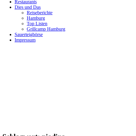
Restaurants
Dies und Das
Reiseberichte
Hamburg
Top Listen
Grillcamp Hamburg
Sauerteigbörse
Impressum