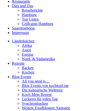
Restaurants
Dies und Das
Reiseberichte
Hamburg
Top Listen
Grillcamp Hamburg
Sauerteigbörse
Impressum
Länderküchen
Afrika
Asien
Europa
Nord- & Südamerika
Rezepte
Backen
Kochen
Blog Events
All you need is…
Blog Events von kochtopf.me
Die kulinarische Weltreise
Koch Mein Rezept
Leckeres für jeden Tag
Synchronbacken
Weitere Foodblogger Aktionen