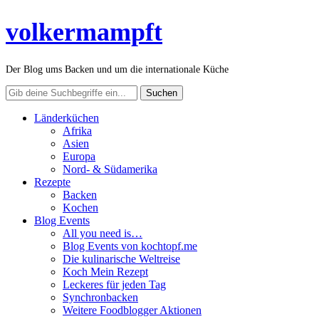
volkermampft
Der Blog ums Backen und um die internationale Küche
Länderküchen
Afrika
Asien
Europa
Nord- & Südamerika
Rezepte
Backen
Kochen
Blog Events
All you need is…
Blog Events von kochtopf.me
Die kulinarische Weltreise
Koch Mein Rezept
Leckeres für jeden Tag
Synchronbacken
Weitere Foodblogger Aktionen