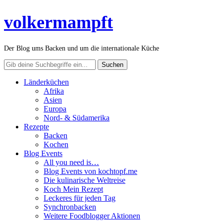
volkermampft
Der Blog ums Backen und um die internationale Küche
Länderküchen
Afrika
Asien
Europa
Nord- & Südamerika
Rezepte
Backen
Kochen
Blog Events
All you need is…
Blog Events von kochtopf.me
Die kulinarische Weltreise
Koch Mein Rezept
Leckeres für jeden Tag
Synchronbacken
Weitere Foodblogger Aktionen