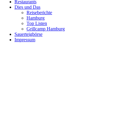
Restaurants
Dies und Das
Reiseberichte
Hamburg
Top Listen
Grillcamp Hamburg
Sauerteigbörse
Impressum