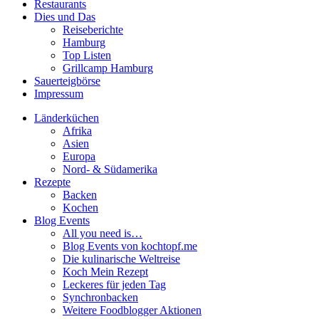
Restaurants
Dies und Das
Reiseberichte
Hamburg
Top Listen
Grillcamp Hamburg
Sauerteigbörse
Impressum
Länderküchen
Afrika
Asien
Europa
Nord- & Südamerika
Rezepte
Backen
Kochen
Blog Events
All you need is…
Blog Events von kochtopf.me
Die kulinarische Weltreise
Koch Mein Rezept
Leckeres für jeden Tag
Synchronbacken
Weitere Foodblogger Aktionen